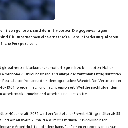
ten Eisen gehören, sind definitiv vorbei. Die gegenwärtigen
sind für Unternehmen eine ernsthafte Herausforderung. Älteren
fliche Perspektiven.
d globalisierten Konkurrenzkampf erfolgreich zu behaupten. Hohes
ie der hohe Ausbildungsstand sind einige der zentralen Erfolgsfaktoren.
 Realität konfrontiert: dem demografischen Wandel. Die Vertreter der
6–1964) werden nach und nach pensioniert. Weil die nachfolgenden
m Arbeitsmarkt zunehmend Arbeits- und Fachkräfte.
ber 40 Jahre alt, 2035 wird ein Drittel aller Erwerbstäti-gen älter als 55
aft und Arbeitswelt. Zumal die Wirtschaft diese Entwicklung nach
dische Arbeitskräfte abfedern kann. Für Firmen ergeben sich daraus