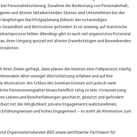
ei Personalrekrutierung, Zunahme der Bedeutung von Personalerhalt,
üngeren und älteren Mitarbeitenden. Ebenso sind Unternehmen bei der
 langfristigen Nachfolgeplanung (inklusiv der notwendigen
esundheit und Motivation gefordert. Es ist unsinnig, auf statistische
beitsprozess fehlen. Allerdings gibt es auch viel ungenutztes Potenzial
ran, ihren Umgang speziell mit älteren Erwerbstätigen und Bewerbenden
inzuleiten.
ihren Zielen gefragt, dann planen die meisten eine Frühpension. Häufig
nehmendem Alter weniger Wertschätzung erfahren und auf ihre
ie Motivation. Am Schluss des Seminars können sich jedoch viele
che Pensionierungsalter hinaus beruflich tätig zu sein. Voraussetzung:
hre Lebens und Berufserfahrungen geschätzt, genutzt und gefördert
itarbeit mit der Möglichkeit, private Engagements wahrzunehmen,
s Erfahrungswissen und hohes Engagement – es steht als Alternative zum
und Organisationsberater BSO sowie zertifizierter Fachmann für