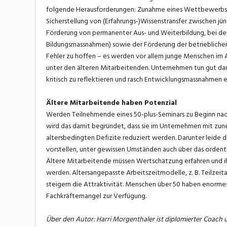
folgende Herausforderungen: Zunahme eines Wettbewerbs b
Sicherstellung von (Erfahrungs-)Wissenstransfer zwischen j
Förderung von permanenter Aus- und Weiterbildung, bei der
Bildungsmassnahmen) sowie der Förderung der betrieblichen G
Fehler zu hoffen – es werden vor allem junge Menschen im Ar
unter den älteren Mitarbeitenden. Unternehmen tun gut da
kritisch zu reflektieren und rasch Entwicklungsmassnahmen e
Ältere Mitarbeitende haben Potenzial
Werden Teilnehmende eines 50-plus-Seminars zu Beginn nach 
wird das damit begründet, dass sie im Unternehmen mit zu
altersbedingten Defizite reduziert werden. Darunter leide d
vorstellen, unter gewissen Umständen auch über das ordentli
Ältere Mitarbeitende müssen Wertschätzung erfahren und i
werden. Altersangepasste Arbeitszeitmodelle, z. B. Teilze
steigern die Attraktivität. Menschen über 50 haben enorme
Fachkräftemangel zur Verfügung.
Über den Autor: Harri Morgenthaler ist diplomierter Coach 