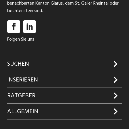
benachbarten Kanton Glarus, dem St. Galler Rheintal oder
Liechtenstein sind.
Folgen Sie uns
SUCHEN
Jobs suchen
INSERIEREN
Jobabo
Kundenlogin
RATGEBER
Firmen entdecken
Inserieren
Glossar
ALLGEMEIN
Jobs in Graubünden
Produkte
Ratgeber Arbeit
Über uns