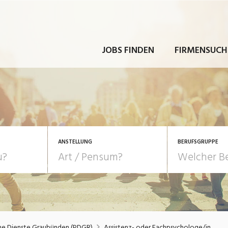
JOBS FINDEN
FIRMENSUCH
ANSTELLUNG
BERUFSGRUPPE
Bildung, Kunst, Design
10-100%
Pensum
POSITION
au, Handwerk, Elektro
Berufe, Sport
Temporär (befristet)
Führung
Einkauf, Logistik, Tra
che Dienste Graubünden (PDGR)
Assistenz- oder Fachpsychologe/in