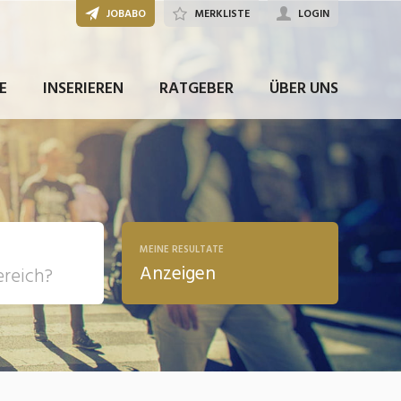
JOBABO
MERKLISTE
LOGIN
JETZT BEWERBEN
E
INSERIEREN
RATGEBER
ÜBER UNS
MEINE RESULTATE
Anzeigen
, Soziale
sposition
nsport,