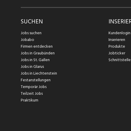
SUCHEN
INSERIE
Jobs suchen
Kundenlogin
Jobabo
Inserieren
Firmen entdecken
Produkte
Jobs in Graubünden
Jobticker
Jobs in St. Gallen
Schnittstelle
Jobs in Glarus
Jobs in Liechtenstein
Festanstellungen
Temporär Jobs
Teilzeit Jobs
Praktikum