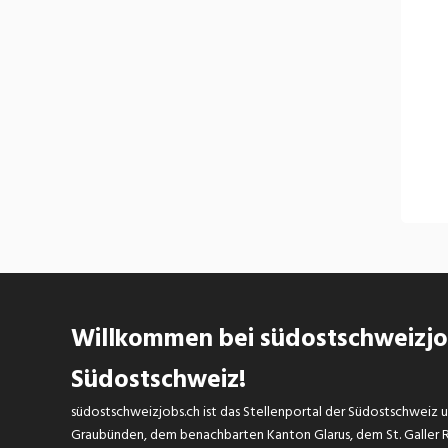
Willkommen bei südostschweizjob
Südostschweiz!
südostschweizjobs.ch ist das Stellenportal der Südostschweiz un
Graubünden, dem benachbarten Kanton Glarus, dem St. Galler Rh