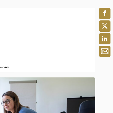
ment / Kader
chaft,
au,
on
ss
swesen,
Videos