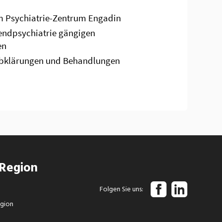
 Region
Folgen Sie uns
egion