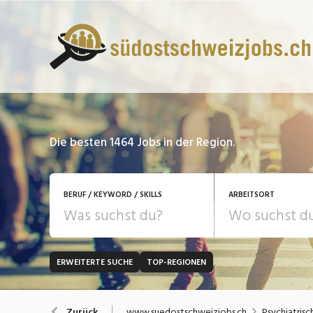
Die besten 1464 Jobs in der Region.
BERUF / KEYWORD / SKILLS
ARBEITSORT
ERWEITERTE SUCHE
TOP-REGIONEN
JOB-TYP
Bank, Versicherung
B
Festanstellung
www.suedostschweizjobs.ch
Psychiatris
Zurück