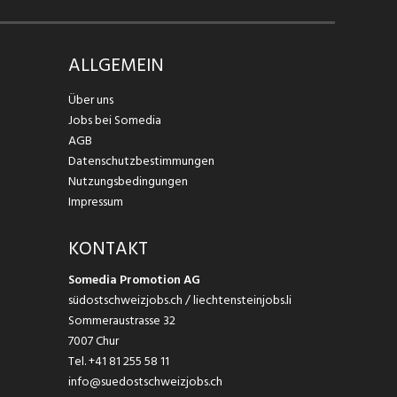
ALLGEMEIN
Über uns
Jobs bei Somedia
AGB
Datenschutzbestimmungen
Nutzungsbedingungen
Impressum
KONTAKT
Somedia Promotion AG
südostschweizjobs.ch / liechtensteinjobs.li
Sommeraustrasse 32
7007 Chur
Tel.
+41 81 255 58 11
info@suedostschweizjobs.ch