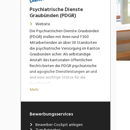
Psychiatrische Dienste
Graubünden (PDGR)
Website
Die Psychiatrischen Dienste Graubünden
(PDGR) stellen mit ihren rund 1'300
Mitarbeitenden an über 30 Standorten
die psychiatrische Versorgung im Kanton
Graubünden sicher. Als selbständige
Anstalt des kantonalen öffentlichen
Rechts bieten die PDGR psychiatrische
und agogische Dienstleistungen an und
sind eine wichtige Stütze für die
Gesellschaft.
Mehr
Das Behandlungs- und
Betreuungsangebot richtet sich an
Kinder, Jugendliche sowie Erwachsene
und umfasst alle psychiatrischen
Bewerbungsservices
Krankheitsbilder. Die PDGR führen
stationäre Angebote, Tageskliniken,
Bewerber-Cockpit anlegen
ambulante Dienstleistungen, eine
Zum Ratgeber