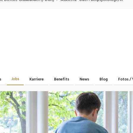
onsulting, Human Resources
Verkehr
Praktikum
Manage
nanzen, Controlling, Treuhand,
Gartenbau, Landwirts
echt
Forstwirtschaft
Ferienjob
mmobilien, Facility Management,
Industrie, Maschinenb
einigung
Anlagenbau, Produkti
aufm. Berufe, Kundendienst,
Körperpflege, Wellne
erwaltung
chanik, Elektronik, Optik, Textil
Medizin, Gesundheit
ertigung)
Pflege
Jobs
s
Karriere
Benefits
News
Blog
Fotos / 
erkauf, Handel, Kundenberatung,
ussendienst