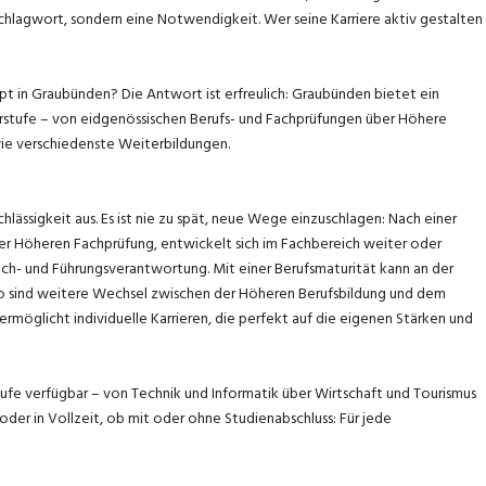
 Schlagwort, sondern eine Notwendigkeit. Wer seine Karriere aktiv gestalten
 in Graubünden? Die Antwort ist erfreulich: Graubünden bietet ein
rstufe – von eidgenössischen Berufs- und Fachprüfungen über Höhere
ie verschiedenste Weiterbildungen.
lässigkeit aus. Es ist nie zu spät, neue Wege einzuschlagen: Nach einer
oder Höheren Fachprüfung, entwickelt sich im Fachbereich weiter oder
h- und Führungsverantwortung. Mit einer Berufsmaturität kann an der
o sind weitere Wechsel zwischen der Höheren Berufsbildung und dem
rmöglicht individuelle Karrieren, die perfekt auf die eigenen Stärken und
ufe verfügbar – von Technik und Informatik über Wirtschaft und Tourismus
oder in Vollzeit, ob mit oder ohne Studienabschluss: Für jede