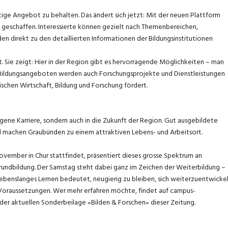
ältige Angebot zu behalten. Das ändert sich jetzt: Mit der neuen Plattform
geschaffen. Interessierte können gezielt nach Themenbereichen,
n direkt zu den detaillierten Informationen der Bildungsinstitutionen
. Sie zeigt: Hier in der Region gibt es hervorragende Möglichkeiten – man
 Bildungsangeboten werden auch Forschungsprojekte und Dienstleistungen
schen Wirtschaft, Bildung und Forschung fördert.
eigene Karriere, sondern auch in die Zukunft der Region. Gut ausgebildete
nd machen Graubünden zu einem attraktiven Lebens- und Arbeitsort.
 November in Chur stattfindet, präsentiert dieses grosse Spektrum an
rundbildung. Der Samstag steht dabei ganz im Zeichen der Weiterbildung –
. Lebenslanges Lernen bedeutet, neugierig zu bleiben, sich weiterzuentwicke
 Voraussetzungen. Wer mehr erfahren möchte, findet auf campus-
 der aktuellen Sonderbeilage «Bilden & Forschen» dieser Zeitung.