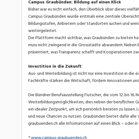
Campus Graubünden: Bildung auf einen Klick
Bisher war es nicht einfach, den Überblick über dieses vielf
Campus Graubünden wurde erstmals eine zentrale Übersicht 
Bildungsstufen, Anbietern oder Standorten suchen und werde
weitergeleitet.
Die Plattform macht sichtbar, was Graubünden zu bieten hat
muss nicht zwingend in die Grossstädte abwandern. Neben
präsentiert, was Transparenz schafft und Kooperationen zwi
Investition in die Zukunft
Aus- und Weiterbildung ist nicht nur eine Investition in die 
Fachkräfte stärken die Wirtschaft, fördern Innovationen u
Die Bündner Berufsausstellung Fiutscher, die vom 12. bis 16.
Weiterbildungsmöglichkeiten, dies neben der beruflichen G
ein idealer Zeitpunkt, um sich persönlich beraten zu lassen
und neue Chancen zu nutzen. Graubünden bietet dafür alle
graubuenden.ch alle Informationen auf einen Blick – oder in
*
www.campus-graubuenden.ch