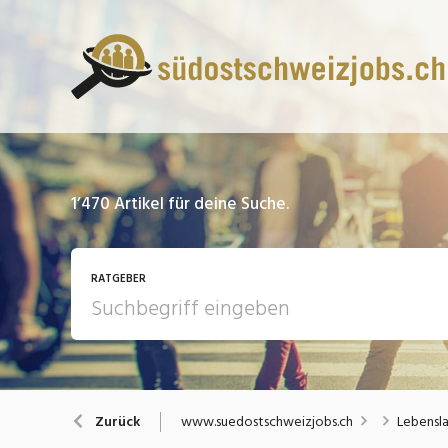
1’470
Artikel für deine Suche.
RATGEBER
13 Fragen - 13 Antworten
A
www.suedostschweizjobs.ch
Lebensla
Zurück
Bewerbung / Rekrutierung