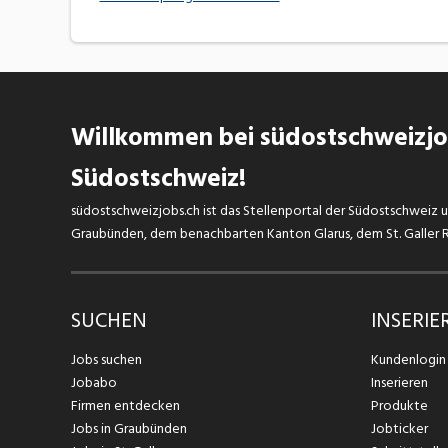
Willkommen bei südostschweizjob
Südostschweiz!
südostschweizjobs.ch ist das Stellenportal der Südostschweiz un
Graubünden, dem benachbarten Kanton Glarus, dem St. Galler Rh
SUCHEN
INSERIE
Jobs suchen
Kundenlogin
Jobabo
Inserieren
Firmen entdecken
Produkte
Jobs in Graubünden
Jobticker