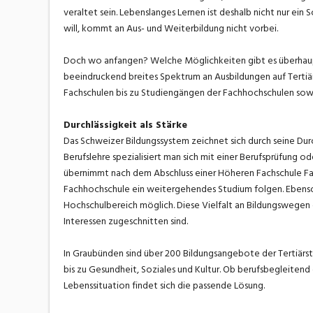
veraltet sein. Lebenslanges Lernen ist deshalb nicht nur ein
will, kommt an Aus- und Weiterbildung nicht vorbei.
Doch wo anfangen? Welche Möglichkeiten gibt es überhaupt
beeindruckend breites Spektrum an Ausbildungen auf Tertiä
Fachschulen bis zu Studiengängen der Fachhochschulen sow
Durchlässigkeit als Stärke
Das Schweizer Bildungssystem zeichnet sich durch seine Durch
Berufslehre spezialisiert man sich mit einer Berufsprüfung 
übernimmt nach dem Abschluss einer Höheren Fachschule Fac
Fachhochschule ein weitergehendes Studium folgen. Ebens
Hochschulbereich möglich. Diese Vielfalt an Bildungswegen e
Interessen zugeschnitten sind.
In Graubünden sind über 200 Bildungsangebote der Tertiärst
bis zu Gesundheit, Soziales und Kultur. Ob berufsbegleitend 
Lebenssituation findet sich die passende Lösung.