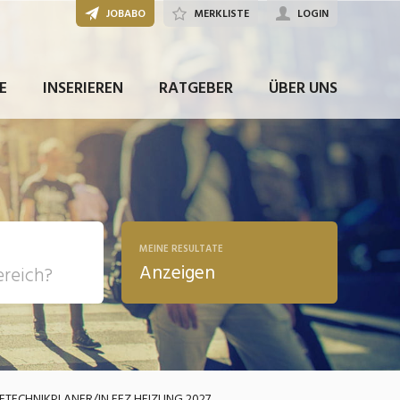
JOBABO
MERKLISTE
LOGIN
JETZT BEWERBEN
E
INSERIEREN
RATGEBER
ÜBER UNS
MEINE RESULTATE
Anzeigen
, Soziale
sposition
nsport,
ECHNIKPLANER/IN EFZ HEIZUNG 2027