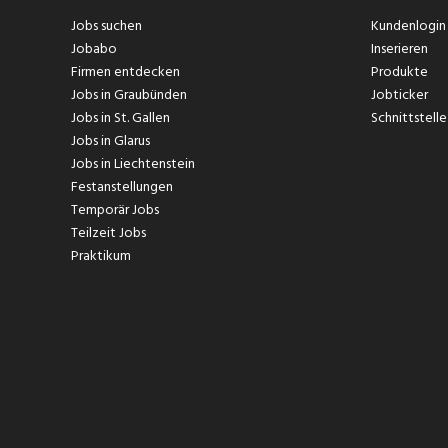
Jobs suchen
Kundenlogin
Jobabo
Inserieren
Firmen entdecken
Produkte
Jobs in Graubünden
Jobticker
Jobs in St. Gallen
Schnittstelle
Jobs in Glarus
Jobs in Liechtenstein
Festanstellungen
Temporär Jobs
Teilzeit Jobs
Praktikum