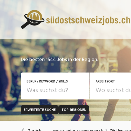
Die besten 1544 Jobs in der Region.
BERUF / KEYWORD / SKILLS
ARBEITSORT
ERWEITERTE SUCHE
TOP-REGIONEN
JOB-TYP
Bank, Versicherung
B
Festanstellung
www.suedostschweizjobs.ch
Züst Ingeni
Zurück