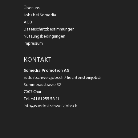
Über uns
Jobs bei Somedia
AGB
Datenschutzbestimmungen
Nutzungsbedingungen
Impressum
KONTAKT
Somedia Promotion AG
südostschweizjobs.ch / liechtensteinjobs.li
Sommeraustrasse 32
7007 Chur
Tel.
+41 81 255 58 11
info@suedostschweizjobs.ch