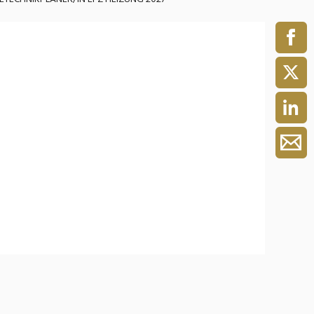
ment / Kader
chaft,
au,
on
ss
swesen,