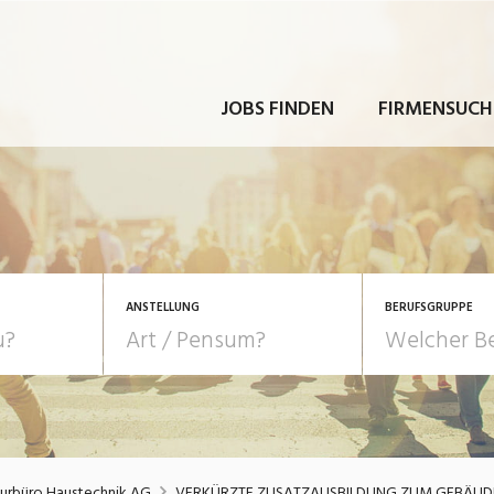
JOBS FINDEN
FIRMENSUCH
ANSTELLUNG
BERUFSGRUPPE
Bildung, Kunst, Design
10-100%
Pensum
POSITION
au, Handwerk, Elektro
Berufe, Sport
Temporär (befristet)
Führung
Einkauf, Logistik, Tra
eurbüro Haustechnik AG
VERKÜRZTE ZUSATZAUSBILDUNG ZUM GEBÄUDET