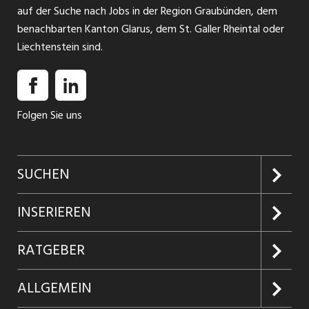
auf der Suche nach Jobs in der Region Graubünden, dem
benachbarten Kanton Glarus, dem St. Galler Rheintal oder
Liechtenstein sind.
Folgen Sie uns
SUCHEN
Jobs suchen
INSERIEREN
Jobabo
Kundenlogin
RATGEBER
Firmen entdecken
Inserieren
Glossar
ALLGEMEIN
Jobs in Graubünden