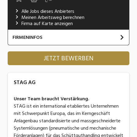
Industrie, Maschinenbau, Anlagenbau,
Alle Jobs dieses Anbieters
Produktion
Meinen Arbeitsweg berechnen
Firma auf Karte anzeigen
Informatik, Telekommunikation
Kaufm. Berufe, Kundendienst, Verwaltung
FIRMENINFOS
Körperpflege, Wellness
STAG AG
JETZT BEWERBEN
Marketing, Kommunikation, Medien, Druck
Website
Mechanik, Elektronik, Optik, Textil (Fertigung)
STAG ist ein international etabliertes Unternehmen
STAG AG
Medizin, Gesundheitswesen, Pflege
mit Schwerpunkt Europa, das im Kerngeschäft
Anlagenbau standardisierte und massgeschneiderte
Unser Team braucht Verstärkung.
Sicherheit, Rettung, Polizei, Zoll
Systemlösungen für das Schüttguthandling
STAG ist ein international etabliertes Unternehmen
entwickelt und ausführt.
Verkauf, Handel, Kundenberatung,
mit Schwerpunkt Europa, das im Kerngeschäft
Aussendienst
Anlagenbau standardisierte und massgeschneiderte
Systemlösungen (pneumatische und mechanische
Förderanlagen) für das Schüttguthandling entwickelt