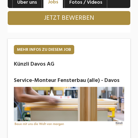
Jobs
Über uns
Fotos / Videos
Industrie, Maschinenbau, Anlagenbau,
Produktion
JETZT BEWERBEN
Informatik, Telekommunikation
Kaufm. Berufe, Kundendienst, Verwaltung
Körperpflege, Wellness
MEHR INFOS ZU DIESEM JOB
Marketing, Kommunikation, Medien, Druck
Künzli Davos AG
Mechanik, Elektronik, Optik, Textil (Fertigung)
Service-Monteur Fensterbau (alle) - Davos
Medizin, Gesundheitswesen, Pflege
Sicherheit, Rettung, Polizei, Zoll
Verkauf, Handel, Kundenberatung,
Aussendienst