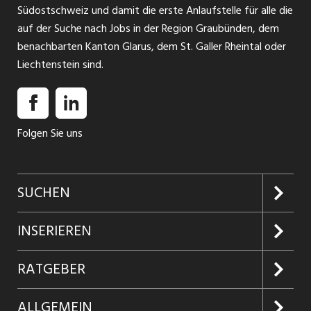
Südostschweiz und damit die erste Anlaufstelle für alle die
auf der Suche nach Jobs in der Region Graubünden, dem
benachbarten Kanton Glarus, dem St. Galler Rheintal oder
Liechtenstein sind.
Folgen Sie uns
SUCHEN
Jobs suchen
INSERIEREN
Jobabo
Kundenlogin
RATGEBER
Firmen entdecken
Inserieren
Glossar
ALLGEMEIN