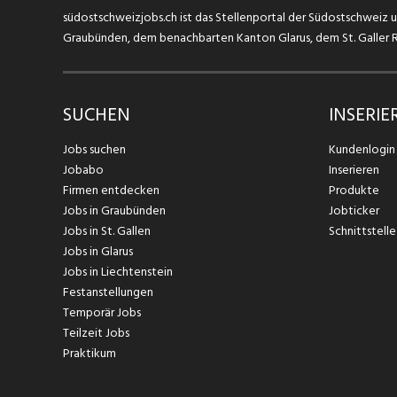
südostschweizjobs.ch ist das Stellenportal der Südostschweiz un
Graubünden, dem benachbarten Kanton Glarus, dem St. Galler Rh
SUCHEN
INSERIE
Jobs suchen
Kundenlogin
Jobabo
Inserieren
Firmen entdecken
Produkte
Jobs in Graubünden
Jobticker
Jobs in St. Gallen
Schnittstelle
Jobs in Glarus
Jobs in Liechtenstein
Festanstellungen
Temporär Jobs
Teilzeit Jobs
Praktikum