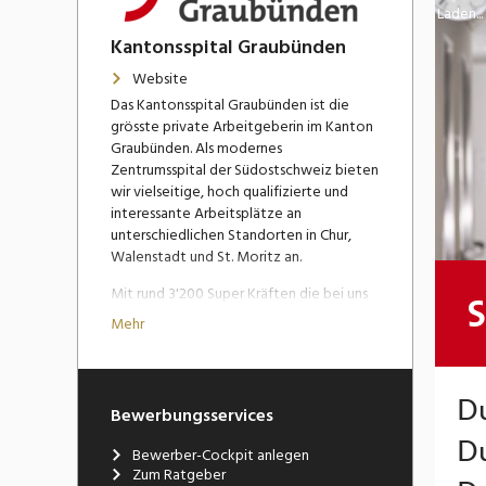
Laden...
Kantonsspital Graubünden
Website
Das Kantonsspital Graubünden ist die
grösste private Arbeitgeberin im Kanton
Graubünden. Als modernes
Zentrumsspital der Südostschweiz bieten
wir vielseitige, hoch qualifizierte und
interessante Arbeitsplätze an
unterschiedlichen Standorten in Chur,
Walenstadt und St. Moritz an.
Mit rund 3'200 Super Kräften die bei uns
arbeiten, verfügen wir über eine
Mehr
attraktive Grösse: wir sind klein genug,
dass jede:r Mitarbeiter:in noch spürt, dass
ihr bzw. sein Einsatz zählt. Wir sind aber
gross genug, um modernste Ausstattung
Bewerbungsservices
und Methoden zu finanzieren, sodass
Spitzenmedizin angeboten werden
Bewerber-Cockpit anlegen
kann.
Zum Ratgeber