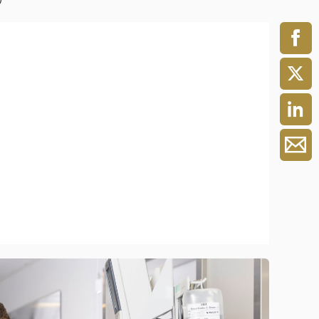
ment / Kader
chaft,
au,
on
ss
swesen,