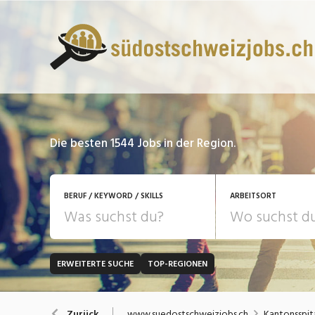
Die besten 1544 Jobs in der Region.
BERUF / KEYWORD / SKILLS
ARBEITSORT
ERWEITERTE SUCHE
TOP-REGIONEN
JOB-TYP
Bank, Versicherung
B
Festanstellung
www.suedostschweizjobs.ch
Kantonsspit
Zurück