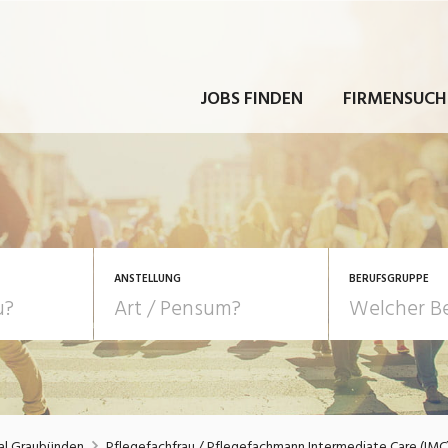
JOBS FINDEN
FIRMENSUCH
ANSTELLUNG
BERUFSGRUPPE
Bildung, Kunst, Design
10-100%
Pensum
POSITION
au, Handwerk, Elektro
Berufe, Sport
Temporär (befristet)
Führung
Einkauf, Logistik, Tra
al Graubünden
Pflegefachfrau / Pflegefachmann Intermediate Care (IMC