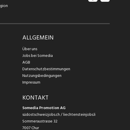
egion
ALLGEMEIN
Über uns
Jobs bei Somedia
AGB
Datenschutzbestimmungen
Nutzungsbedingungen
Impressum
KONTAKT
Somedia Promotion AG
südostschweizjobs.ch / liechtensteinjobs.li
Sommeraustrasse 32
7007 Chur