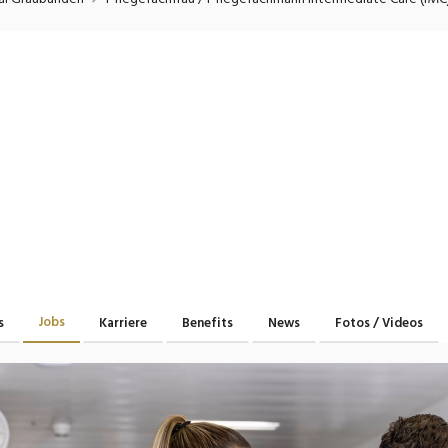
onsulting, Human Resources
Verkehr
Praktikum
Manage
nanzen, Controlling, Treuhand,
Gartenbau, Landwirts
echt
Forstwirtschaft
Ferienjob
mmobilien, Facility Management,
Industrie, Maschinenb
einigung
Anlagenbau, Produkti
aufm. Berufe, Kundendienst,
Körperpflege, Wellne
erwaltung
chanik, Elektronik, Optik, Textil
Medizin, Gesundheit
ertigung)
Pflege
erkauf, Handel, Kundenberatung,
ussendienst
Jobs
s
Karriere
Benefits
News
Fotos / Videos