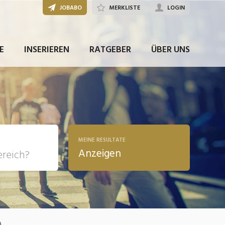
JOBABO
MERKLISTE
LOGIN
JETZT BEWERBEN
E
INSERIEREN
RATGEBER
ÜBER UNS
MEINE RESULTATE
Anzeigen
, Soziale
sposition
nsport,
)