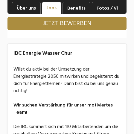
Industrie, Maschinenbau, Anlagenbau,
Jobs
Über uns
Benefits
Fotos / Videos
Produktion
JETZT BEWERBEN
Informatik, Telekommunikation
Kaufm. Berufe, Kundendienst, Verwaltung
Körperpflege, Wellness
IBC Energie Wasser Chur
Marketing, Kommunikation, Medien, Druck
Willst du aktiv bei der Umsetzung der
Mechanik, Elektronik, Optik, Textil (Fertigung)
Energiestrategie 2050 mitwirken und begeisterst du
dich für Energiethemen? Dann bist du bei uns genau
Medizin, Gesundheitswesen, Pflege
richtig!
Sicherheit, Rettung, Polizei, Zoll
Wir suchen Verstärkung für unser motiviertes
Verkauf, Handel, Kundenberatung,
Team!
Aussendienst
Die IBC kümmert sich mit 110 Mitarbeitenden um die
nachhaltige Versorgung ihrer Kunden mit Strom,