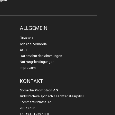
ALLGEMEIN
Über uns
Jobs bei Somedia
AGB
Datenschutzbestimmungen
Nutzungsbedingungen
Impressum
KONTAKT
Somedia Promotion AG
südostschweizjobs.ch / liechtensteinjobs.li
Sommeraustrasse 32
7007 Chur
Tel.
+41 81 255 58 11