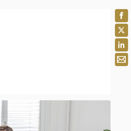
ment / Kader
chaft,
au,
on
ss
swesen,