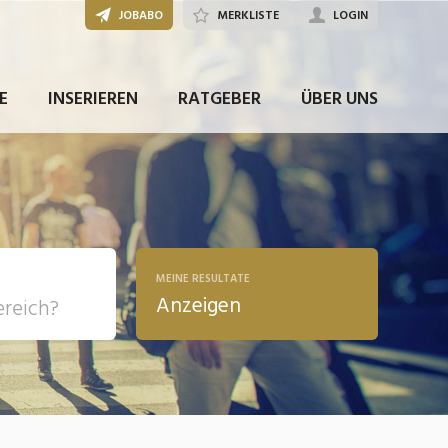
JOBABO
MERKLISTE
LOGIN
JETZT BEWERBEN
E
INSERIEREN
RATGEBER
ÜBER UNS
MEINE RESULTATE
Anzeigen
, Soziale
sposition
nsport,