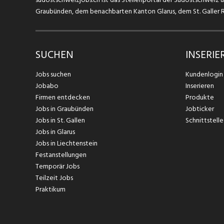
Graubünden, dem benachbarten Kanton Glarus, dem St. Galler Rh
SUCHEN
INSERIE
Jobs suchen
Kundenlogin
Jobabo
Inserieren
Firmen entdecken
Produkte
Jobs in Graubünden
Jobticker
Jobs in St. Gallen
Schnittstelle
Jobs in Glarus
Jobs in Liechtenstein
Festanstellungen
Temporär Jobs
Teilzeit Jobs
Praktikum