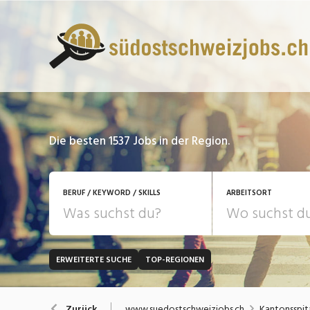
Die besten 1537 Jobs in der Region.
BERUF / KEYWORD / SKILLS
ARBEITSORT
ERWEITERTE SUCHE
TOP-REGIONEN
JOB-TYP
Bank, Versicherung
B
Festanstellung
www.suedostschweizjobs.ch
Kantonsspit
Zurück