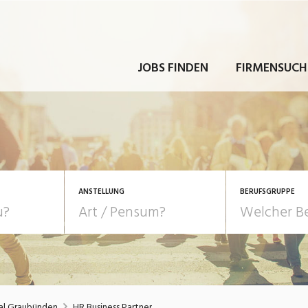
JOBS FINDEN
FIRMENSUCH
ANSTELLUNG
BERUFSGRUPPE
Bildung, Kunst, Design
10-100%
Pensum
POSITION
au, Handwerk, Elektro
Berufe, Sport
Temporär (befristet)
Führung
Einkauf, Logistik, Tra
al Graubünden
HR Business Partner