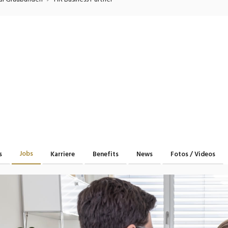
onsulting, Human Resources
Verkehr
Praktikum
Manage
nanzen, Controlling, Treuhand,
Gartenbau, Landwirts
echt
Forstwirtschaft
Ferienjob
mmobilien, Facility Management,
Industrie, Maschinenb
einigung
Anlagenbau, Produkti
aufm. Berufe, Kundendienst,
Körperpflege, Wellne
erwaltung
chanik, Elektronik, Optik, Textil
Medizin, Gesundheit
ertigung)
Pflege
erkauf, Handel, Kundenberatung,
Jobs
s
Karriere
Benefits
News
Fotos / Videos
ussendienst