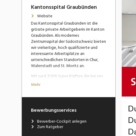
Kantonsspital Graubünden
Website
Das Kantonsspital Graubünden ist die
grösste private Arbeitgeberin im Kanton
Graubünden. Als modernes
Zentrumsspital der Südostschweiz bieten
wir vielseitige, hoch qualifizierte und
interessante Arbeitsplätze an
unterschiedlichen Standorten in Chur,
Walenstadt und St. Moritz an.
Mit rund 3'200 Super Kräften die bei uns
arbeiten, verfügen wir über eine
Mehr
attraktive Grösse: wir sind klein genug,
dass jede:r Mitarbeiter:in noch spürt, dass
ihr bzw. sein Einsatz zählt. Wir sind aber
gross genug, um modernste Ausstattung
Bewerbungsservices
und Methoden zu finanzieren, sodass
Spitzenmedizin angeboten werden
Bewerber-Cockpit anlegen
kann.
Zum Ratgeber
Bei uns im Kantonsspital gibt es viele