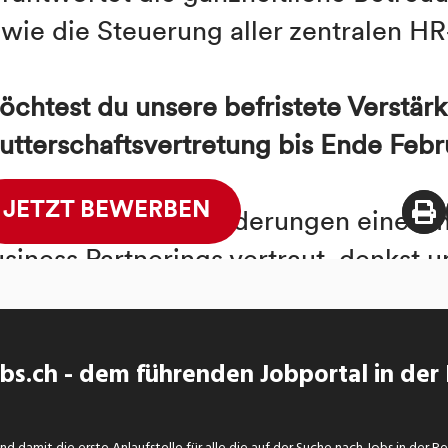
s.ch - dem führenden Jobportal in der
d damit die erste Anlaufstelle für alle die auf der Suche nach Jobs in der R