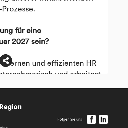
 Region
Folgen Sie uns
egion