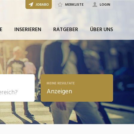
JOBABO
MERKLISTE
LOGIN
JETZT BEWERBEN
E
INSERIEREN
RATGEBER
ÜBER UNS
MEINE RESULTATE
Anzeigen
, Soziale
sposition
nsport,