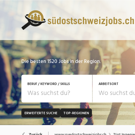
Die besten 1520 Jobs in der Region.
BERUF / KEYWORD / SKILLS
ARBEITSORT
ERWEITERTE SUCHE
TOP-REGIONEN
JOB-TYP
Bank, Versicherung
B
Festanstellung
www.suedostschweizjobs.ch
Züst Ingeni
Zurück