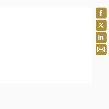
ment / Kader
chaft,
au,
on
ss
swesen,