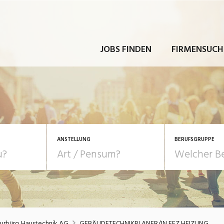
JOBS FINDEN
FIRMENSUCH
ANSTELLUNG
BERUFSGRUPPE
Bildung, Kunst, Design
10-100%
Pensum
POSITION
au, Handwerk, Elektro
Berufe, Sport
Temporär (befristet)
Führung
Einkauf, Logistik, Tra
eurbüro Haustechnik AG
GEBÄUDETECHNIKPLANER/IN EFZ HEIZUNG