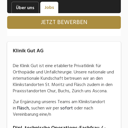
Industrie, Maschinenbau, Anlagenbau,
Jobs
Über uns
Produktion
JETZT BEWERBEN
Informatik, Telekommunikation
Kaufm. Berufe, Kundendienst, Verwaltung
Körperpflege, Wellness
Klinik Gut AG
Marketing, Kommunikation, Medien, Druck
Die Klinik Gut ist eine etablierte Privatklinik für
Mechanik, Elektronik, Optik, Textil (Fertigung)
Orthopädie und Unfallchirurgie. Unsere nationale und
internationale Kundschaft betreuen wir an den
Medizin, Gesundheitswesen, Pflege
Klinikstandorten St. Moritz und Fläsch zudem in den
Praxisstandorten Chur, Buchs, Zürich uns Ascona.
Sicherheit, Rettung, Polizei, Zoll
Zur Ergänzung unseres Teams am Klinikstandort
Verkauf, Handel, Kundenberatung,
in
Fläsch,
suchen wir per
sofort
oder nach
Aussendienst
Vereinbarung eine/n
Dipl. technische Operations-Fachfrau / -