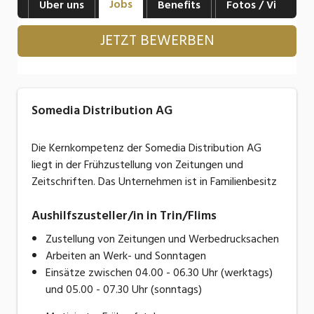
Jobs
Über uns
Benefits
Fotos / Videos
Industrie, Maschinenbau, Anlagenbau,
Produktion
JETZT BEWERBEN
Informatik, Telekommunikation
Kaufm. Berufe, Kundendienst, Verwaltung
Somedia Distribution AG
Körperpflege, Wellness
Marketing, Kommunikation, Medien, Druck
Die Kernkompetenz der Somedia Distribution AG
liegt in der Frühzustellung von Zeitungen und
Mechanik, Elektronik, Optik, Textil (Fertigung)
Zeitschriften. Das Unternehmen ist in Familienbesitz
Medizin, Gesundheitswesen, Pflege
Aushilfszusteller/in in Trin/Flims
Sicherheit, Rettung, Polizei, Zoll
Zustellung von Zeitungen und Werbedrucksachen
Arbeiten an Werk- und Sonntagen
Verkauf, Handel, Kundenberatung,
Aussendienst
Einsätze zwischen 04.00 - 06.30 Uhr (werktags)
und 05.00 - 07.30 Uhr (sonntags)