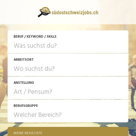
BERUF / KEYWORD / SKILLS
ARBEITSORT
ANSTELLUNG
BERUFSGRUPPE
JOB-TYP
10-100%
Festanstellung
MEINE RESULTATE
Bank, Versicherung