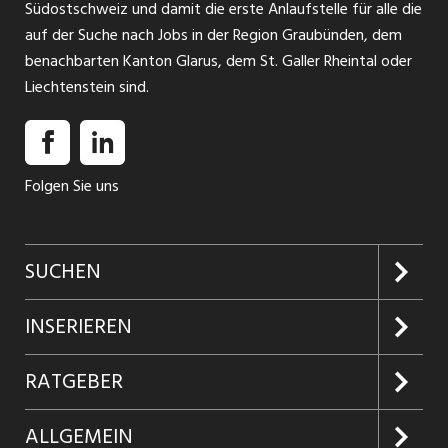
Südostschweiz und damit die erste Anlaufstelle für alle die
auf der Suche nach Jobs in der Region Graubünden, dem
benachbarten Kanton Glarus, dem St. Galler Rheintal oder
Liechtenstein sind.
Folgen Sie uns
SUCHEN
Jobs suchen
INSERIEREN
Jobabo
Kundenlogin
RATGEBER
Firmen entdecken
Inserieren
Glossar
ALLGEMEIN