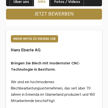
Jobs
Über uns
Fotos / Videos
Industrie, Maschinenbau, Anlagenbau,
Produktion
JETZT BEWERBEN
Informatik, Telekommunikation
Kaufm. Berufe, Kundendienst, Verwaltung
Körperpflege, Wellness
MEHR INFOS ZU DIESEM JOB
Marketing, Kommunikation, Medien, Druck
Hans Eberle AG
Mechanik, Elektronik, Optik, Textil (Fertigung)
Bringen Sie Blech mit modernster CNC-
Medizin, Gesundheitswesen, Pflege
Technologie in Bestform.
Sicherheit, Rettung, Polizei, Zoll
Wir sind ein hochmodernes
Blechbearbeitungsunternehmen, das seit über 70
Verkauf, Handel, Kundenberatung,
Aussendienst
Jahren in Ennenda im Glarnerland produziert und 160
Mitarbeitende beschäftigt.