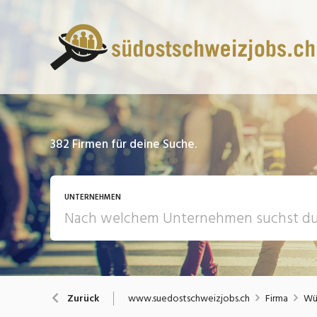
382
Firmen für deine Suche.
UNTERNEHMEN
www.suedostschweizjobs.ch
Firma
Wür
Zurück