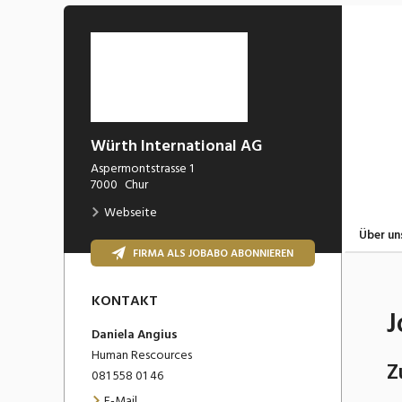
Würth International AG
Aspermontstrasse 1
7000
Chur
Webseite
Über un
FIRMA ALS JOBABO ABONNIEREN
KONTAKT
J
Daniela
Angius
Human Rescources
Z
081 558 01 46
E-Mail