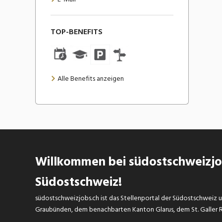
TOP-BENEFITS
Alle Benefits anzeigen
Willkommen bei südostschweizjob
Südostschweiz!
südostschweizjobs.ch ist das Stellenportal der Südostschweiz un
Graubünden, dem benachbarten Kanton Glarus, dem St. Galler Rh