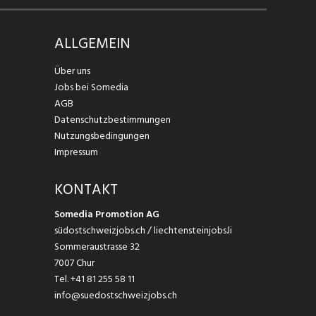
ALLGEMEIN
Über uns
Jobs bei Somedia
AGB
Datenschutzbestimmungen
Nutzungsbedingungen
Impressum
KONTAKT
Somedia Promotion AG
südostschweizjobs.ch / liechtensteinjobs.li
Sommeraustrasse 32
7007 Chur
Tel.
+41 81 255 58 11
info@suedostschweizjobs.ch