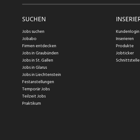
SUCHEN
INSERIE
Jobs suchen
Kundenlogin
Jobabo
Inserieren
Firmen entdecken
Produkte
Jobs in Graubünden
Jobticker
Jobs in St. Gallen
Schnittstelle
Jobs in Glarus
Jobs in Liechtenstein
Festanstellungen
Temporär Jobs
Teilzeit Jobs
Praktikum