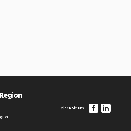
 Region
Folgen Sie uns
egion