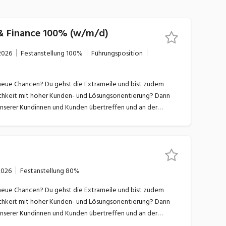
 & Finance 100% (w/m/d)
2026
Festanstellung
100%
Führungsposition
e neue Chancen? Du gehst die Extrameile und bist zudem
chkeit mit hoher Kunden- und Lösungsorientierung? Dann
nserer Kundinnen und Kunden übertreffen und an der
chreiben. Bei uns findest du Raum für mutige Ideen und die
gestalten.Deine HerausforderungFachliche und
rantwortlich für die Ressourcenplanung aus technischer
des operativen Betriebs und die Weiterentwicklung der
n der Umsetzung von Business Anforderungen im Kontext
2026
Festanstellung
80%
llung der Umsetzung der Lifecycle ProjekteAktive
UnternehmensprojekteMitverantwortung zur Einhaltung der
e neue Chancen? Du gehst die Extrameile und bist zudem
derungenAktive Rolle in der Schnittstelle zwischen
chkeit mit hoher Kunden- und Lösungsorientierung? Dann
 Koordination externer Dienstleister und PartnerDein
nserer Kundinnen und Kunden übertreffen und an der
tudium in Wirtschaftsinformatik oder in einem technischen
chreiben. Bei uns findest du Raum für mutige Ideen und die