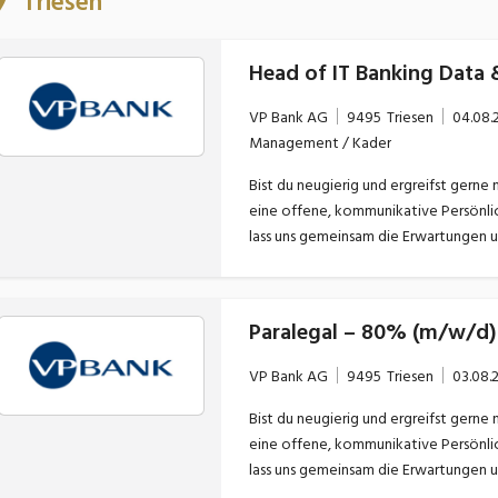
Triesen
Head of IT Banking Data
VP Bank AG
9495
Triesen
04.08.
Management / Kader
Bist du neugierig und ergreifst gern
eine offene, kommunikative Persönli
lass uns gemeinsam die Erwartungen u
Erfolgsgeschichte der VP Bank weiters
Möglichkeit, die Zukunft aktiv mitzu
Organisatorische Führung des TeamsVe
Paralegal – 80% (m/w/d)
und personeller SichtSicherstellung 
verantworteten SystemeKoordinatio
VP Bank AG
9495
Triesen
03.08.
der verantworteten SystemeSicherste
Mitarbeit bei der Realisierung der 
Bist du neugierig und ergreifst gern
regulatorischen und Compliance Anfor
eine offene, kommunikative Persönli
Business und ITVerantwortung für die
lass uns gemeinsam die Erwartungen u
ProfilAbgeschlossenes Fachhochschuls
Erfolgsgeschichte der VP Bank weiters