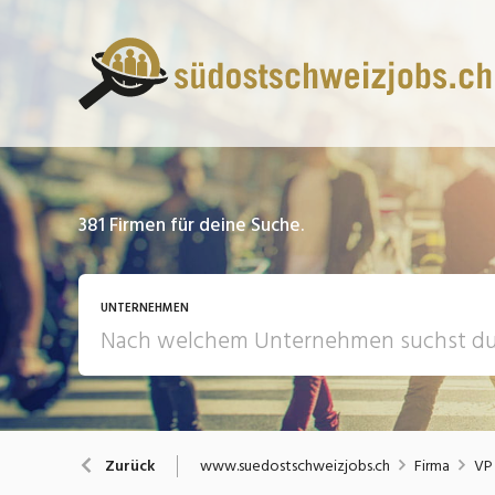
381
Firmen für deine Suche.
UNTERNEHMEN
www.suedostschweizjobs.ch
Firma
VP
Zurück