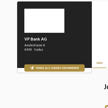
VP Bank AG
Aeulestrasse 6
9490
Vaduz
Jobs
FIRMA ALS JOBABO ABONNIEREN
J