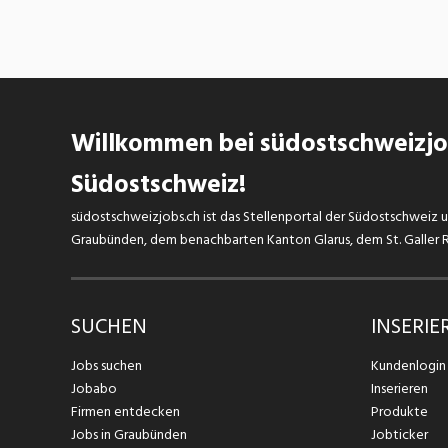
Willkommen bei südostschweizjob
Südostschweiz!
südostschweizjobs.ch ist das Stellenportal der Südostschweiz un
Graubünden, dem benachbarten Kanton Glarus, dem St. Galler Rh
SUCHEN
INSERIE
Jobs suchen
Kundenlogin
Jobabo
Inserieren
Firmen entdecken
Produkte
Jobs in Graubünden
Jobticker