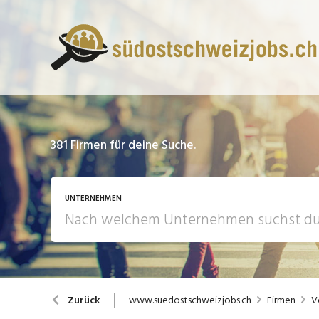
381
Firmen für deine Suche.
UNTERNEHMEN
www.suedostschweizjobs.ch
Firmen
V
Zurück