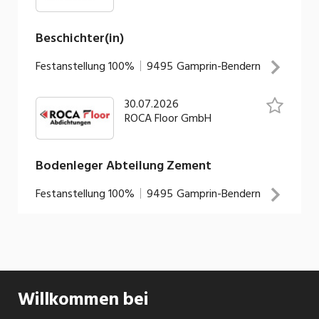
Beschichter(in)
Festanstellung
100%
9495
Gamprin-Bendern
30.07.2026
Ihre Tätigkeit: Fugenlose mineralische
ROCA Floor GmbH
Spachtelbeläge Abdeck- und Schleifarbeiten
Dekorative Arbeiten Erstellung von
Kunstharzbelägen Parkdeckbeschichtungen Etc.
Bodenleger Abteilung Zement
INSERAT ANSEHEN
Festanstellung
100%
9495
Gamprin-Bendern
Ihre Tätigkeit: Umsetzen von technischen und
terminlichen Vorgaben auf der Baustelle Einbringen
von Zement- und Betonbelägen Ausführung von
Industriebodenbelägen, Unterlagsböden und
Willkommen bei
Estrichen Erfahrung beim Schleifen und Auftragen