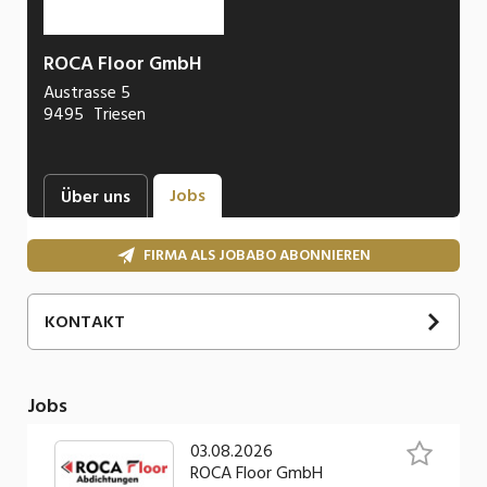
ROCA Floor GmbH
Austrasse 5
9495
Triesen
Jobs
Über uns
FIRMA ALS JOBABO ABONNIEREN
KONTAKT
Esteban
Rodriguez
+41 79 833 35 81
Jobs
E-Mail
03.08.2026
Webseite
ROCA Floor GmbH