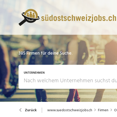
385
Firmen für deine Suche.
UNTERNEHMEN
www.suedostschweizjobs.ch
Firmen
O
Zurück