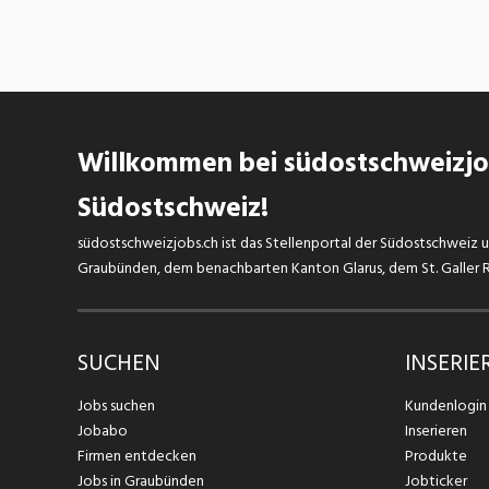
Willkommen bei südostschweizjob
Südostschweiz!
südostschweizjobs.ch ist das Stellenportal der Südostschweiz un
Graubünden, dem benachbarten Kanton Glarus, dem St. Galler Rh
SUCHEN
INSERIE
Jobs suchen
Kundenlogin
Jobabo
Inserieren
Firmen entdecken
Produkte
Jobs in Graubünden
Jobticker