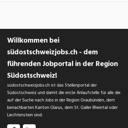
Mitarbeitenden Verantwortung für
Arbeiten, wo andere ihre Freizeit geniessen! Die lintharena
Warenbewirtschaftung, Bestellungen und Inventuren
in Näfels ist das Freizeit- und Sportzentrum mit
Sicherstellung und Weiterentwicklung unserer Qualitäts-
integriertem Restaurations- und Hotelbetrieb in der
und Hygienestandards (HACCP) Enge Zusammenarbeit mit
Region. Für unseren modernen Betrieb mit
Küche, Events und weiteren Abteilungen
Willkommen bei
Mehrzweckhallen, Fussballplätzen, Boulder- und
Kletterhallen, einem 25-Meter Schwimmbecken, einem
südostschweizjobs.ch - dem
INSERAT ANSEHEN
Nichtschwimmerbecken mit Hubboden, einem
führenden Jobportal in der Region
Kinderplansch sowie Warmwasseraussenbecken und einem
Wellnessbereich suchen wir nach Vereinbarung Kursleiter/-
Südostschweiz!
innen Schwimmen Deine Aufgaben vorbereiten,
südostschweizjobs.ch ist das Stellenportal der
unterrichten und nachbearbeiten von
Südostschweiz und damit die erste Anlaufstelle für alle die
Kinderschwimmkursen nach den Grundlagentests von
auf der Suche nach Jobs in der Region Graubünden, dem
swimsports.ch und Individualanfragen Sicherstellung der
benachbarten Kanton Glarus, dem St. Galler Rheintal oder
Kursqualität Bereitschaft Stellvertretungen zu
Liechtenstein sind.
übernehmen Organisation der eigenen Stellvertretung