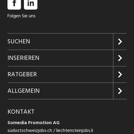
Folgen Sie uns
SUCHEN
Jobs suchen
INSERIEREN
Jobabo
Kundenlogin
RATGEBER
Firmen entdecken
Inserieren
Glossar
ALLGEMEIN
Jobs in Graubünden
Produkte
Ratgeber Arbeit
Über uns
KONTAKT
Jobs in St. Gallen
Jobticker
Ratgeber Ausbildung / Weiterbildung
Jobs bei Somedia
Somedia Promotion AG
Jobs in Glarus
Schnittstelle
südostschweizjobs.ch / liechtensteinjobs.li
Ratgeber Bewerbung / Rekrutierung