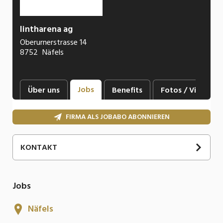
lintharena ag
Oberurnerstrasse 14
8752
Näfels
Jobs
Über uns
Benefits
Fotos / Videos
FIRMA ALS JOBABO ABONNIEREN
KONTAKT
Jobs
Näfels
Sandra
Gilly