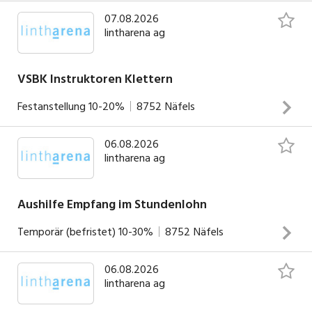
Leiterin Administration & Personal
07.08.2026
lintharena ag
055 618 70 70
E-Mail
VSBK Instruktoren Klettern
SOCIAL MEDIA
Festanstellung
10-20%
8752
Näfels
06.08.2026
Deine Aufgaben vorbereiten, unterrichten und
lintharena ag
nachbearbeiten von Kletterkursen auf verschiedenen
Stufen Durchführung von Privatlektionen Begleitung von
Firmenevents, Ferienkursen, Kindergeburtstagen etc.
Aushilfe Empfang im Stundenlohn
Sicherstellung der Kursqualität Bereitschaft
Temporär (befristet)
10-30%
8752
Näfels
Stellvertretungen zu übernehmen Organisation der eigenen
INSERAT ANSEHEN
Stellvertretung
06.08.2026
Deine Aufgaben bedienen der Gäste an der Sportkasse
lintharena ag
betreuen des hauseigenen Shops beantworten von
schriftlichen und telefonischen Anfragen entgegennehmen