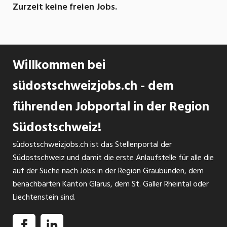
Systemgastronomie in der Schweiz. Gemeinsam
Zurzeit keine freien Jobs.
mit unseren Mitgliedsbetrieben fördern wir eine
ganzheitliche nachhaltige Entwicklung entlang
unserer fünf Dimensionen: Management,
Ökologie, Regionalität, Soziales sowie Finanzen &
Willkommen bei
Performance.
südostschweizjobs.ch - dem
führenden Jobportal in der Region
Südostschweiz!
südostschweizjobs.ch ist das Stellenportal der
Südostschweiz und damit die erste Anlaufstelle für alle die
auf der Suche nach Jobs in der Region Graubünden, dem
benachbarten Kanton Glarus, dem St. Galler Rheintal oder
Liechtenstein sind.