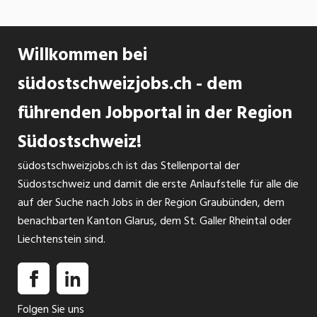
Festbeton auf Baustellen. Die Überprüfung von
Gesteinskörnungen, Messungen der
Tragfähigkeit auf Baustellen, sowie die Kontrolle
Willkommen bei
der Verdichtung von Asphalt gehört ebenso zu
unseren Dienstleistungen. Der Umfang unserer
südostschweizjobs.ch - dem
Arbeiten erstreckt sich somit vor allem auf die
führenden Jobportal in der Region
Fachbereiche Baustoffprüfungen im Bereich
Beton, Mörtel und Gesteinskörnungen.
Südostschweiz!
südostschweizjobs.ch ist das Stellenportal der
Südostschweiz und damit die erste Anlaufstelle für alle die
auf der Suche nach Jobs in der Region Graubünden, dem
benachbarten Kanton Glarus, dem St. Galler Rheintal oder
Liechtenstein sind.
Folgen Sie uns