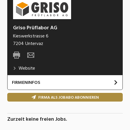
Griso Prüflabor AG
Kieswerkstrasse 6
7204
Untervaz
Website
FIRMENINFOS
Das Griso Prüflabor ist ein Kleinunternehmen,
FIRMA ALS JOBABO ABONNIEREN
welches 1998 gegründet worden ist. Wir sind
spezialisiert auf die Prüfung von Baustoffen und
Überwachung der Produktion von Baustoffen,
Zurzeit keine freien Jobs.
ebenso auf die Qualitätskontrolle von Frisch- und