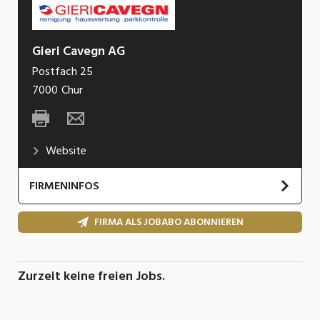
Gieri Cavegn AG
Postfach 25
7000
Chur
Website
FIRMENINFOS
Unsere Firma Gieri Cavegn Reinigungen &
FIRMA ALS JOBABO ABONNIEREN
Hauswartungen in Chur besteht seit 1998. Neu
zum 15-jährigen Jubiläum im 2013 warten wir neu
als AG mit folgender Bezeichnung auf: Gieri
Zurzeit keine freien Jobs.
Cavegn AG Reinigungen Hauswartungen
Haustechnik