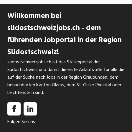
Firmenphilosophie
Willkommen bei
Seriosität, Gründlichkeit, Umweltbewusstsein und
südostschweizjobs.ch - dem
Zuverlässigkeit steht bei uns an erster Stelle. Der
individuellen Betreuung jedes einzelnen Kunden
führenden Jobportal in der Region
messen wir grosse Beachtung bei. Die Qualität
Südostschweiz!
unserer Leistung, die Sicherheit und Gesundheit
unserer Mitarbeiter und der Schutz der Umwelt
südostschweizjobs.ch ist das Stellenportal der
sind uns sehr wichtig.
Südostschweiz und damit die erste Anlaufstelle für alle die
auf der Suche nach Jobs in der Region Graubünden, dem
benachbarten Kanton Glarus, dem St. Galler Rheintal oder
Liechtenstein sind.
Folgen Sie uns