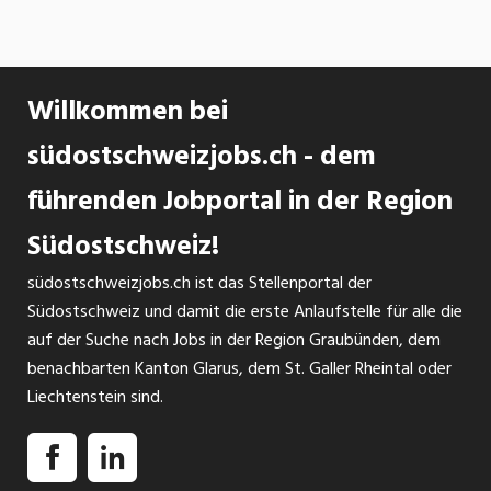
Haushalten, Industrie und Gewerbe. Aus der im
Abfall enthaltenen Energie produzieren wir CO2-
freie Energie für Private und Unternehmen.
Willkommen bei
Recyclingstoffe werden zurückgewonnen und in
den stofflichen Kreislauf zurückgeführt.
südostschweizjobs.ch - dem
Die GEVAG ist seit dem 1. Januar 2021 eine
führenden Jobportal in der Region
selbstständige öffentlich-rechtliche Anstalt im
Eigentum von 23 Trägergemeinden im
Südostschweiz!
Einzugsgebiet. Von der Gründung im Jahr 1968 bis
südostschweizjobs.ch ist das Stellenportal der
Ende 2020 war die GEVAG in der Rechtsform
Südostschweiz und damit die erste Anlaufstelle für alle die
eines Gemeindeverbandes tätig. Die Abkürzung
auf der Suche nach Jobs in der Region Graubünden, dem
aus «Gemeindeverband für Abfallentsorgung in
benachbarten Kanton Glarus, dem St. Galler Rheintal oder
Graubünden» ergab die Kurzform GEVAG, dieser
Liechtenstein sind.
Name bleibt als unsere Marke weiterhin
bestehen.
UNSERE MOTIVATION