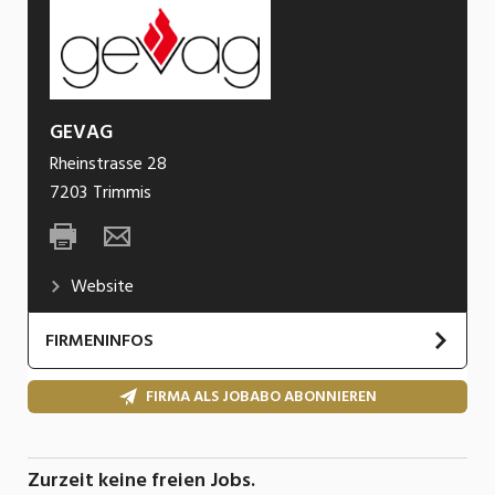
GEVAG
Rheinstrasse 28
7203
Trimmis
Website
FIRMENINFOS
UNSERE TÄTIGKEITEN
FIRMA ALS JOBABO ABONNIEREN
Die GEVAG betreibt im Kehrichtheizkraftwerk
Trimmis die energetische Verwertung und das
Zurzeit keine freien Jobs.
thermische Recycling von Abfällen aus