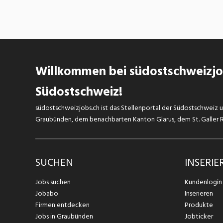
Willkommen bei südostschweizjob
Südostschweiz!
südostschweizjobs.ch ist das Stellenportal der Südostschweiz un
Graubünden, dem benachbarten Kanton Glarus, dem St. Galler Rh
SUCHEN
INSERIE
Jobs suchen
Kundenlogin
Jobabo
Inserieren
Firmen entdecken
Produkte
Jobs in Graubünden
Jobticker