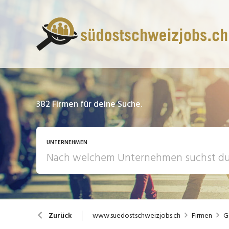
382
Firmen für deine Suche.
UNTERNEHMEN
www.suedostschweizjobs.ch
Firmen
G
Zurück