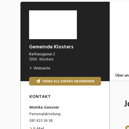
Gemeinde Klosters
Rathausgasse 2
7250
Klosters
Webseite
Über un
FIRMA ALS JOBABO ABONNIEREN
KONTAKT
J
Monika
Gansner
Personalabteilung
081 423 36 38
E-Mail