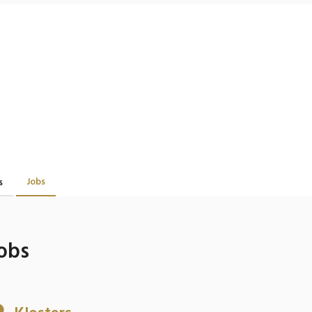
Jobs
s
obs