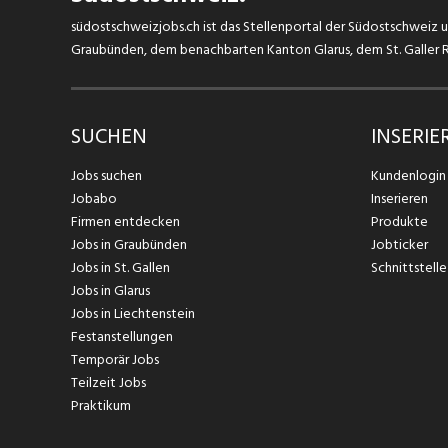
südostschweizjobs.ch ist das Stellenportal der Südostschweiz un
Graubünden, dem benachbarten Kanton Glarus, dem St. Galler Rh
SUCHEN
INSERIE
Jobs suchen
Kundenlogin
Jobabo
Inserieren
Firmen entdecken
Produkte
Jobs in Graubünden
Jobticker
Jobs in St. Gallen
Schnittstelle
Jobs in Glarus
Jobs in Liechtenstein
Festanstellungen
Temporär Jobs
Teilzeit Jobs
Praktikum