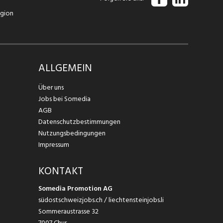
egion
ALLGEMEIN
Über uns
Jobs bei Somedia
AGB
Datenschutzbestimmungen
Nutzungsbedingungen
Impressum
KONTAKT
Somedia Promotion AG
südostschweizjobs.ch / liechtensteinjobs.li
Sommeraustrasse 32
7007 Chur