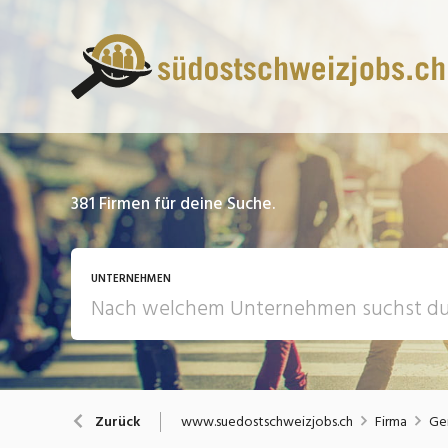
381
Firmen für deine Suche.
UNTERNEHMEN
www.suedostschweizjobs.ch
Firma
Ge
Zurück