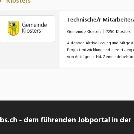
Klosters
Technische/r Mitarbeiter/
Gemeinde Klosters
7250
Klosters
Aufgaben Aktive Lösung und Mitgestaltung der baulichen Entwicklung der Gemeinde Klosters
Projektentwicklung und -umsetzung di
von Anträgen z. Hd. Gemeindebehörden/-organe Erarbeitung von Mas
im Auftrag des Leiters B&I Lead oder Mitarbeit beim Erstellen von Ausschreibungsunterlagen
Rapportierung an den Leiter Bau und I
s.ch - dem führenden Jobportal in der