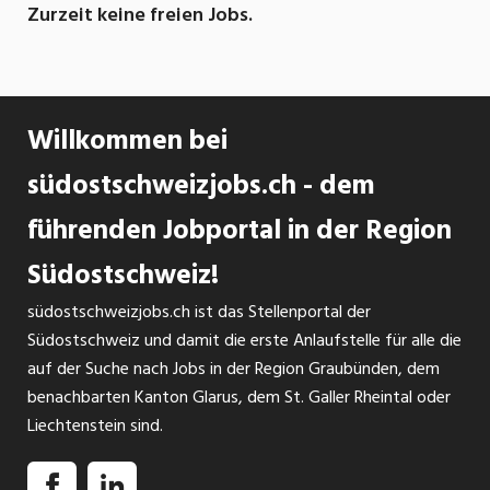
und lernen immer wieder dazu. Unsere Arbeit –
Zurzeit keine freien Jobs.
Wald und die damit verbundene Lebensqualität 
Leidenschaft und Freude aus.
Willkommen bei
Als moderner Forstbetrieb mit einem breiten L
es unsere Pflicht, unsere Kenntnisse aktuell zu
südostschweizjobs.ch - dem
unsere Mitarbeiter stetig weiterbilden und ge
Maschinen sind immer auf dem neusten Stand 
führenden Jobportal in der Region
Südostschweiz!
südostschweizjobs.ch ist das Stellenportal der
Südostschweiz und damit die erste Anlaufstelle für alle die
auf der Suche nach Jobs in der Region Graubünden, dem
benachbarten Kanton Glarus, dem St. Galler Rheintal oder
Liechtenstein sind.