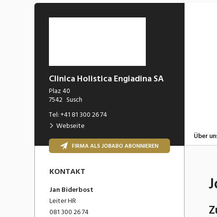
Clinica Holistica Engiadina SA
Plaz 40
7542
Susch
Tel:
+41 81 300 26 74
Webseite
Über un
FIRMA ALS JOBABO ABONNIEREN
KONTAKT
J
Jan
Biderbost
Leiter HR
Z
081 300 26 74