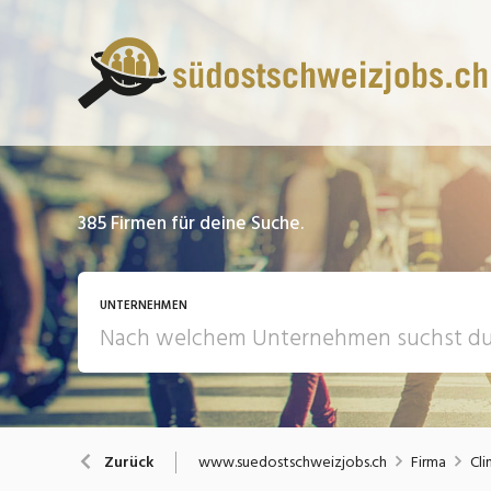
385
Firmen für deine Suche.
UNTERNEHMEN
www.suedostschweizjobs.ch
Firma
Cli
Zurück