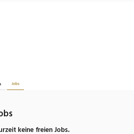
Jobs
s
obs
urzeit keine freien Jobs.