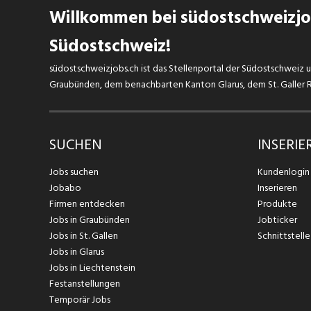
Willkommen bei südostschweizjob
Südostschweiz!
südostschweizjobs.ch ist das Stellenportal der Südostschweiz un
Graubünden, dem benachbarten Kanton Glarus, dem St. Galler Rh
SUCHEN
INSERIE
Jobs suchen
Kundenlogin
Jobabo
Inserieren
Firmen entdecken
Produkte
Jobs in Graubünden
Jobticker
Jobs in St. Gallen
Schnittstelle
Jobs in Glarus
Jobs in Liechtenstein
Festanstellungen
Temporär Jobs