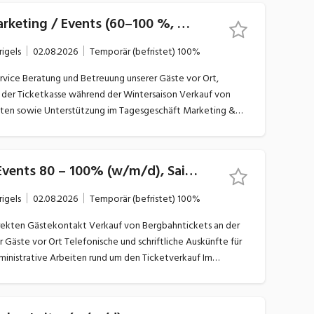
Praktikum Ticketing & Marketing / Events (60–100 %, w/m/d)
rigels
02.08.2026
Temporär (befristet)
100%
g von Inhalten für
owie
Ticketing & Marketing / Events 80 – 100% (w/m/d), Saisonstelle
rigels
02.08.2026
Temporär (befristet)
100%
n Aktionen Erstellung und Aufbereitung
ltung und Aktualisierung von