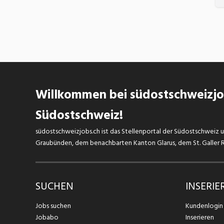
Willkommen bei südostschweizjob
Südostschweiz!
südostschweizjobs.ch ist das Stellenportal der Südostschweiz un
Graubünden, dem benachbarten Kanton Glarus, dem St. Galler Rh
SUCHEN
INSERIE
Jobs suchen
Kundenlogin
Jobabo
Inserieren