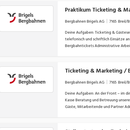
Bergbahnen Brigels AG
7165
Breil/B
Deine Aufgaben: Ticketing & Gästeservice Beratung und Betreuung unserer Gäste vor Ort,
telefonisch und schriftlich Einsätze an der Ticketkasse während der Wintersaison Verkauf von
Bergbahntickets Administrative Arbeiten sowie Unterstützung im Tagesgeschäft Marketing &
Events Mitarbeit bei der Planung, Organisation und Durchführung von Events Unterstützung bei
Marketingkampagnen und saisonalen Aktionen Erstellung und Aufbereitun
Website, Newsletter und Social Media Gestaltung und Aktualisierung von Werbemitteln s
Informationsmaterial
Bergbahnen Brigels AG
7165
Breil/B
Deine Aufgaben: An der Front – im direkten Gästekontakt Verkauf von Bergbahntickets an der
Kasse Beratung und Betreuung unserer Gäste vor Ort Telefonische und schriftliche Auskünfte für
Gäste, Mitarbeitende und Partner Administrative Arbeiten rund um den Ticketverkauf Im
Marketing & Eventbereich Mitarbeit bei der Planung, Organisation und Durchführung von Events
Unterstützung bei Marketingkampagnen und saisonale
von Inhalten für Website, Newsletter und Social Media Gesta