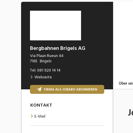
Bergbahnen Brigels AG
Via Plaun Rueun 44
7165
Brigels
Tel:
081 920 14 14
Webseite
Über un
FIRMA ALS JOBABO ABONNIEREN
KONTAKT
J
E-Mail