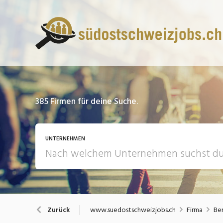
385
Firmen für deine Suche.
UNTERNEHMEN
www.suedostschweizjobs.ch
Firma
Ber
Zurück