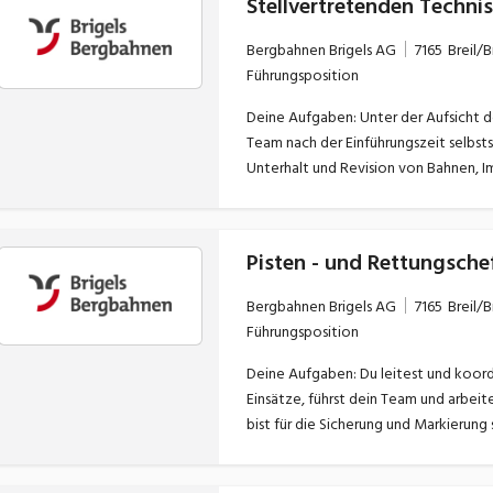
Stellvertretenden Techni
Werbemitteln sowie Informationsmat
Bergbahnen Brigels AG
7165
Breil/B
Führungsposition
Deine Aufgaben: Unter der Aufsicht d
Team nach der Einführungszeit selbst
Unterhalt und Revision von Bahnen, I
vielfältig. Im Sommer wie auch im Win
Pisten - und Rettungsche
Bergbahnen Brigels AG
7165
Breil/B
Führungsposition
Deine Aufgaben: Du leitest und koordi
Einsätze, führst dein Team und arbei
bist für die Sicherung und Markierung 
koordinierts du Rettungseinsätze und