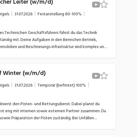
scher Leiter (w/m/d)
erial
rigels
31.07.2026
Festanstellung
80-100%
es Technischen Geschäftsführers führst du das Technik
ständig mit. Deine Aufgaben in den Bereichen Betrieb,
mmobilien und Beschneiungs-Infrastruktur sind komplex und
ter sind deine Führungs- und Planungsfähigkeiten gefragt.
f Winter (w/m/d)
rigels
31.07.2026
Temporär (befristet)
100%
nierst den Pisten- und Rettungsdienst. Dabei planst du
test eng mit internen sowie externen Partner zusammen. Du
sowie Präparation der Pisten zuständig. Bei Unfällen
 stehst bei Bedarf unterstützend zur Verfügung.