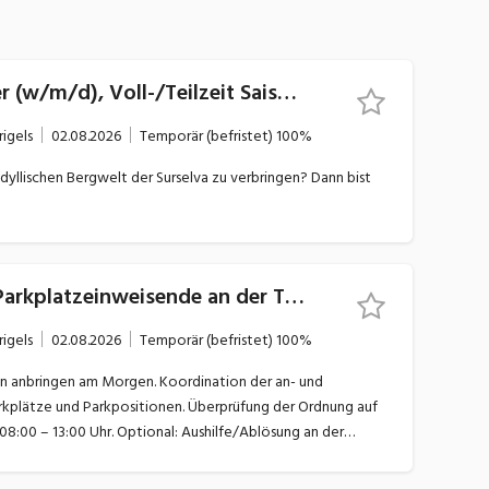
Bahnmitarbeitende Winter (w/m/d), Voll-/Teilzeit Saisonstelle
rigels
02.08.2026
Temporär (befristet)
100%
idyllischen Bergwelt der Surselva zu verbringen? Dann bist
Parkplatz-Koordinator / Parkplatzeinweisende an der Talstation (w/m/d), Teilzeit Saisonstelle
rigels
02.08.2026
Temporär (befristet)
100%
 anbringen am Morgen. Koordination der an- und
rkplätze und Parkpositionen. Überprüfung der Ordnung auf
8:00 – 13:00 Uhr. Optional: Aushilfe/Ablösung an der