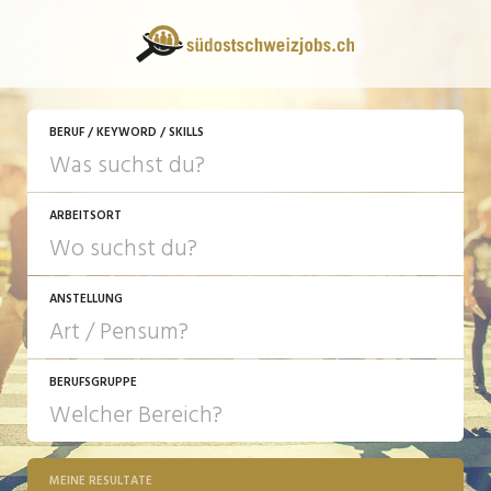
BERUF / KEYWORD / SKILLS
ARBEITSORT
ANSTELLUNG
BERUFSGRUPPE
JOB-TYP
10-100%
Festanstellung
MEINE RESULTATE
Bank, Versicherung