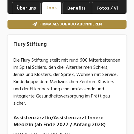
Industrie, Maschinenbau, Anlagenbau,
Jobs
Über uns
Benefits
Fotos / Videos
Produktion
Informatik, Telekommunikation
FIRMA ALS JOBABO ABONNIEREN
Kaufm. Berufe, Kundendienst, Verwaltung
Flury Stiftung
Körperpflege, Wellness
Die Flury Stiftung stellt mit rund 600 Mitarbeitenden
Marketing, Kommunikation, Medien, Druck
im Spital Schiers, den drei Altersheimen Schiers,
Mechanik, Elektronik, Optik, Textil (Fertigung)
Jenaz und Klosters, der Spitex, Wohnen mit Service,
Kinderkrippe dem Medizinischen Zentrum Klosters
Medizin, Gesundheitswesen, Pflege
und der Elternberatung eine umfassende und
integrierte Gesundheitsversorgung im Prättigau
Sicherheit, Rettung, Polizei, Zoll
sicher.
Verkauf, Handel, Kundenberatung,
Aussendienst
Assistenzärztin/Assistenzarzt Innere
Medizin (ab Ende 2027 / Anfang 2028)