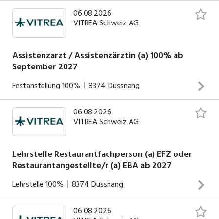
06.08.2026
VITREA Schweiz AG
Assistenzarzt / Assistenzärztin (a) 100% ab
September 2027
Festanstellung
100%
8374
Dussnang
06.08.2026
Einleitung Assistenzarzt / Assistenzärztin (a) 100% ab
VITREA Schweiz AG
September 2027Arbeitsort: Rehaklinik DussnangWo dein
Job Reha macht.Modernste Robotiktherapie für
muskuloskelettale und geriatrische Rehabilitation,
Lehrstelle Restaurantfachperson (a) EFZ oder
Restaurantangestellte/r (a) EBA ab 2027
umgeben von einer wunderschönen Parklandschaft. Dazu
die erste gerontotraumatologische Rehaabteilung der
INSERAT ANSEHEN
Lehrstelle
100%
8374
Dussnang
Schweiz. Das Umfeld in der Rehaklinik Dussnang tut auch
den rund 270 Mitarbeitenden gut.Hier trifft
06.08.2026
Einleitung Lehrstelle Restaurantfachperson (a) EFZ oder
fortschrittliche Medizin auf flache Hierarchien und viel