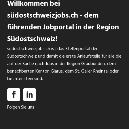
Willkommen bei
Immer neugierig auf neue innovative Therapien. Das
Vereinbarung einen Praktikumsplatz in der Abteilung
Umfeld in der Rehaklinik Zihlschlacht tut auch den rund 600
südostschweizjobs.ch - dem
Robotik- und Sporttherapie mit einer Mindestdauer von 3
INSERAT ANSEHEN
Mitarbeitenden gut.Hier hast du alle Zutaten für
Monaten an.
führenden Jobportal in der Region
Wohlbefinden bei unseren Gästen und dir: Ein geordneter,
familiärer Betrieb, regionale Produkte, moderne Menüs, viel
Südostschweiz!
Wertschätzung und offener Austausch.
südostschweizjobs.ch ist das Stellenportal der
Südostschweiz und damit die erste Anlaufstelle für alle die
auf der Suche nach Jobs in der Region Graubünden, dem
benachbarten Kanton Glarus, dem St. Galler Rheintal oder
Liechtenstein sind.
Folgen Sie uns